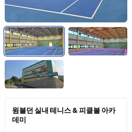
윔블던 실내 테니스 & 피클볼 아카
데미