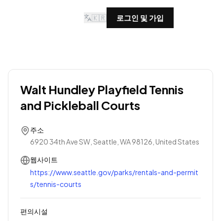
🇰🇷
로그인 및 가입
Walt Hundley Playfield Tennis
and Pickleball Courts
주소
6920 34th Ave SW, Seattle, WA 98126, United States
웹사이트
https://www.seattle.gov/parks/rentals-and-permit
s/tennis-courts
편의시설