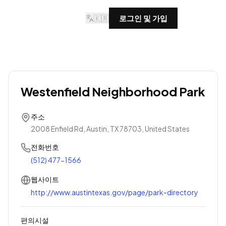
🇰🇷
로그인 및 가입
Westenfield Neighborhood Park
주소
2008 Enfield Rd, Austin, TX 78703, United States
전화번호
(512) 477-1566
웹사이트
http://www.austintexas.gov/page/park-directory
편의시설