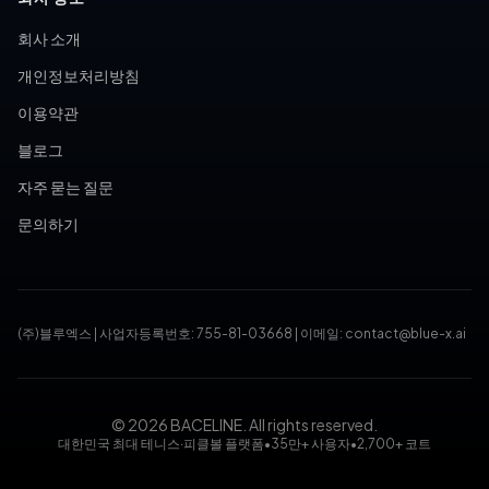
회사 소개
개인정보처리방침
이용약관
블로그
자주 묻는 질문
문의하기
(주)블루엑스
|
사업자등록번호: 755-81-03668
|
이메일: contact@blue-x.ai
© 2026 BACELINE. All rights reserved.
대한민국 최대 테니스·피클볼 플랫폼
•
35만+ 사용자
•
2,700+ 코트
테니스장 예약, 피클볼 코트 예약, 테니스 대회, 테니스 토너먼트,