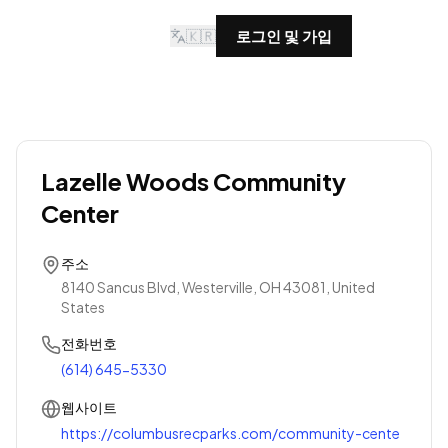
🇰🇷
로그인 및 가입
Lazelle Woods Community
Center
주소
8140 Sancus Blvd, Westerville, OH 43081, United
States
전화번호
(614) 645-5330
웹사이트
https://columbusrecparks.com/community-cente