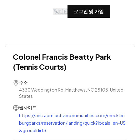
🇰🇷
로그인 및 가입
Colonel Francis Beatty Park
(Tennis Courts)
주소
4330 Weddington Rd, Matthews, NC 28105, United
States
웹사이트
https://anc.apm.activecommunities.com/mecklen
burgparks/reservation/landing/quick?locale=en-US
&groupId=13