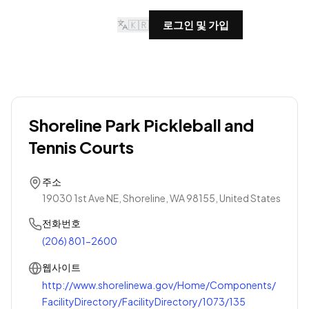
🇰🇷
로그인 및 가입
Shoreline Park Pickleball and
Tennis Courts
주소
19030 1st Ave NE, Shoreline, WA 98155, United States
전화번호
(206) 801-2600
웹사이트
http://www.shorelinewa.gov/Home/Components/
FacilityDirectory/FacilityDirectory/1073/135