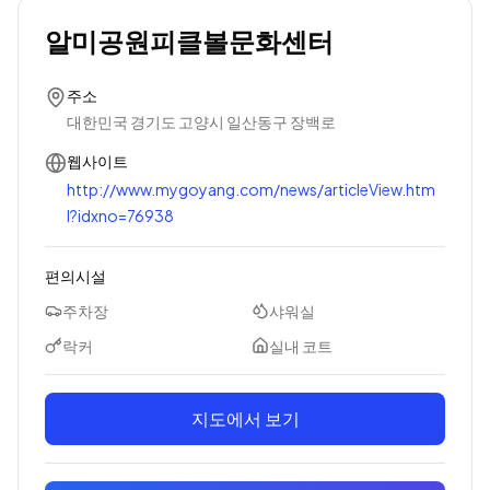
알미공원피클볼문화센터
주소
대한민국 경기도 고양시 일산동구 장백로
웹사이트
http://www.mygoyang.com/news/articleView.htm
l?idxno=76938
편의시설
주차장
샤워실
락커
실내 코트
지도에서 보기