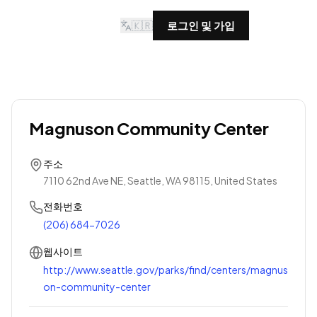
🇰🇷
로그인 및 가입
Magnuson Community Center
주소
7110 62nd Ave NE, Seattle, WA 98115, United States
전화번호
(206) 684-7026
웹사이트
http://www.seattle.gov/parks/find/centers/magnus
on-community-center