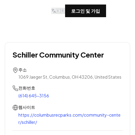
🇰🇷
로그인 및 가입
Schiller Community Center
주소
1069 Jaeger St, Columbus, OH 43206, United States
전화번호
(614) 645-3156
웹사이트
https://columbusrecparks.com/community-cente
r/schiller/