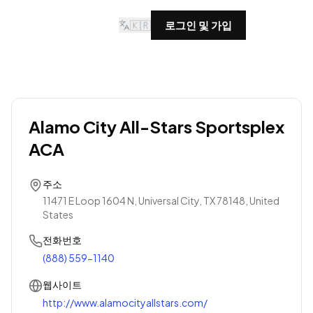
🇰🇷
로그인 및 가입
Alamo City All-Stars Sportsplex
ACA
주소
11471 E Loop 1604 N, Universal City, TX 78148, United
States
전화번호
(888) 559-1140
웹사이트
http://www.alamocityallstars.com/