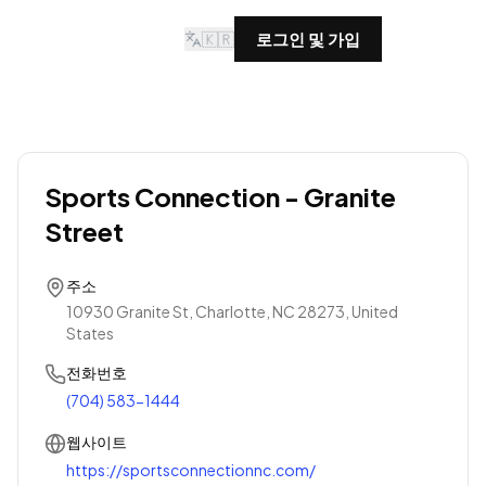
🇰🇷
로그인 및 가입
Sports Connection - Granite
Street
주소
10930 Granite St, Charlotte, NC 28273, United
States
전화번호
(704) 583-1444
웹사이트
https://sportsconnectionnc.com/