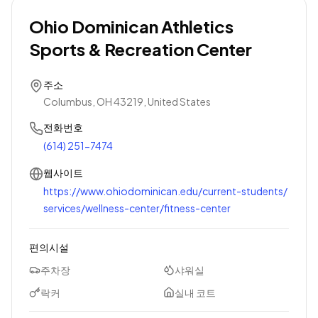
Ohio Dominican Athletics
Sports & Recreation Center
주소
Columbus, OH 43219, United States
전화번호
(614) 251-7474
웹사이트
https://www.ohiodominican.edu/current-students/
services/wellness-center/fitness-center
편의시설
주차장
샤워실
락커
실내 코트