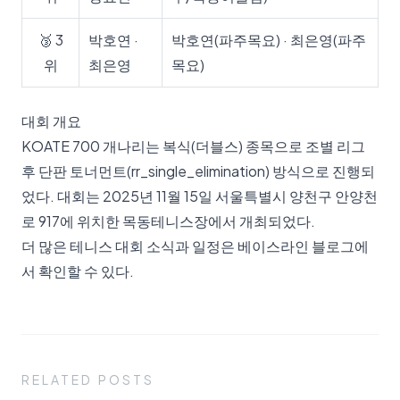
🥉 3
박호연 ·
박호연(파주목요) · 최은영(파주
위
최은영
목요)
대회 개요
KOATE 700 개나리는 복식(더블스) 종목으로 조별 리그
후 단판 토너먼트(rr_single_elimination) 방식으로 진행되
었다. 대회는 2025년 11월 15일 서울특별시 양천구 안양천
로 917에 위치한 목동테니스장에서 개최되었다.
더 많은 테니스 대회 소식과 일정은
베이스라인 블로그
에
서 확인할 수 있다.
RELATED POSTS