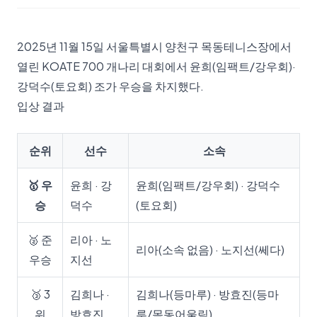
2025년 11월 15일 서울특별시 양천구 목동테니스장에서
열린 KOATE 700 개나리 대회에서 윤희(임팩트/강우회)·
강덕수(토요회) 조가 우승을 차지했다.
입상 결과
순위
선수
소속
🥇 우
윤희 · 강
윤희(임팩트/강우회) · 강덕수
승
덕수
(토요회)
🥈 준
리아 · 노
리아(소속 없음) · 노지선(쎄다)
우승
지선
🥉 3
김희나 ·
김희나(등마루) · 방효진(등마
위
방효진
루/목동어울림)