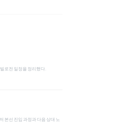
와 타빌로전 일정을 정리했다.
루저 본선 진입 과정과 다음 상대 노