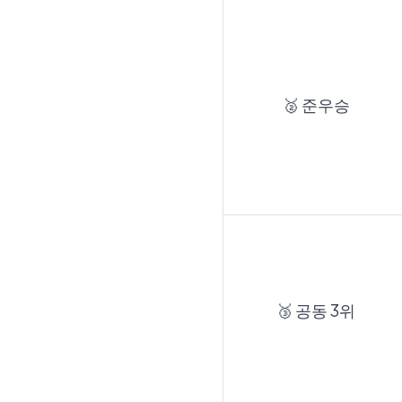
🥈 준우승
🥉 공동 3위