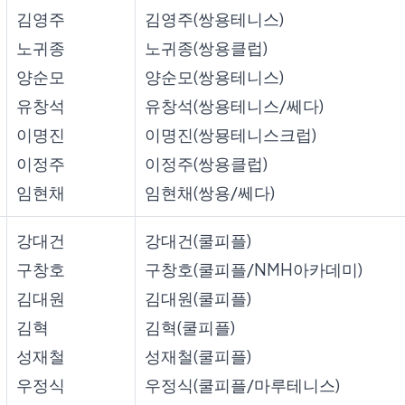
김영주
김영주(쌍용테니스)
노귀종
노귀종(쌍용클럽)
양순모
양순모(쌍용테니스)
유창석
유창석(쌍용테니스/쎄다)
이명진
이명진(쌍묭테니스크럽)
이정주
이정주(쌍용클럽)
임현채
임현채(쌍용/쎄다)
강대건
강대건(쿨피플)
구창호
구창호(쿨피플/NMH아카데미)
김대원
김대원(쿨피플)
김혁
김혁(쿨피플)
성재철
성재철(쿨피플)
우정식
우정식(쿨피플/마루테니스)