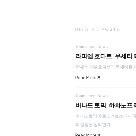
RELATED POSTS
Tournament News
라파엘 호다르, 무세티 
19세 라파엘 호다르가 무세티를 1-
Read More
Tournament News
버나드 토믹, 하차노프 꺾
버나드 토믹이 로스카보스에서 하차노프
리 일정을 정리한다.
Read More