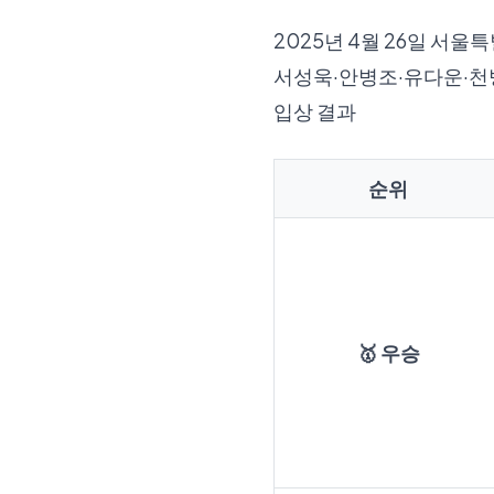
2025년 4월 26일 서
서성욱·안병조·유다운·천
입상 결과
순위
🥇 우승