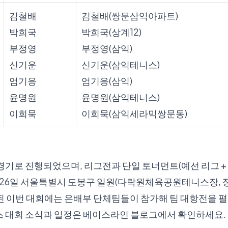
김철배
김철배(쌍문삼익아파트)
박희국
박희국(상계12)
부정영
부정영(삼익)
신기운
신기운(삼익테니스)
엄기응
엄기응(삼익)
윤명원
윤명원(삼익테니스)
이희묵
이희묵(삼익세라믹쌍문동)
경기로 진행되었으며, 리그전과 단일 토너먼트(예선 리그 +
4월 26일 서울특별시 도봉구 일원(다락원체육공원테니스장,
된 이번 대회에는 은배부 단체팀들이 참가해 팀 대항전을 펼
스 대회 소식과 일정은
베이스라인 블로그
에서 확인하세요.