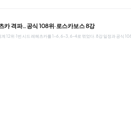
헤츠카 격파…공식 108위·로스카보스 8강
12위·1번 시드 레헤츠카를 1-6, 6-3, 6-4로 꺾었다. 8강 일정과 공식 1