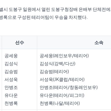
울특별시 도봉구 일원에서 열린 도봉구청장배 은배부 단체전에
병록으로 구성된 테리어팀이 우승을 차지했다.
선수
소속
공세웅
공세웅(레인보우/테리어)
김성식
김성식(강백/다산)
김승범
김승범(테리어)
서성욱
서성욱(JK클럽/테리어)
안병조
안병조(테리어/창동레인보우)
유다운
유다운(테리어/피그미)
천병록
천병록(나달/테리어)