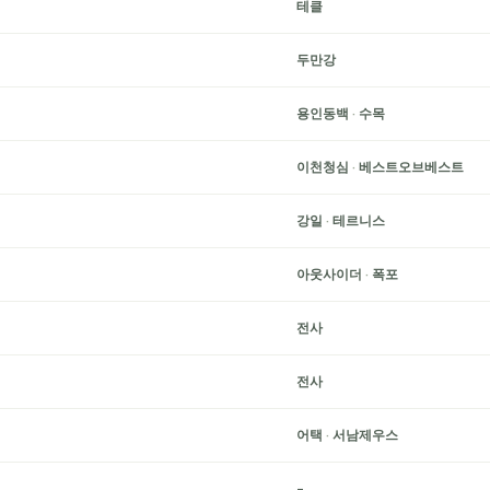
테클
두만강
용인동백
·
수목
이천청심
·
베스트오브베스트
강일
·
테르니스
아웃사이더
·
폭포
전사
전사
어택
·
서남제우스
-