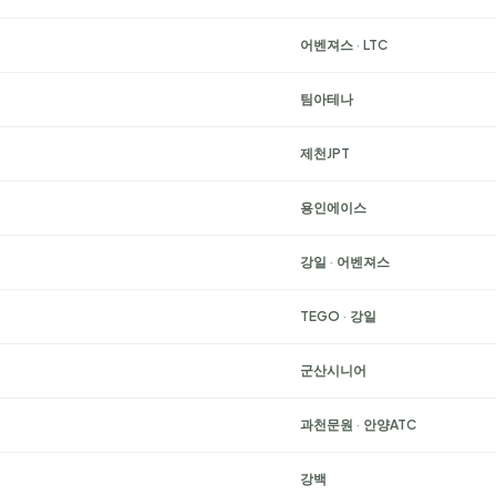
어벤져스
·
LTC
팀아테나
제천JPT
용인에이스
강일
·
어벤져스
TEGO
·
강일
군산시니어
과천문원
·
안양ATC
강백