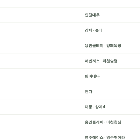
인천대우
강백
·
즐테
용인클레이
·
양떼목장
어벤져스
·
과천슬램
팀아테나
핀다
태풍
·
상계4
용인클레이
·
이천청심
영주에이스
·
영주뛰어라