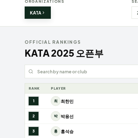
ORGANIZATIONS
SE
KATA
OFFICIAL RANKINGS
KATA
2025
오픈부
Search rankings
RANK
PLAYER
최한민
1
최
박용선
2
박
홍석승
3
홍