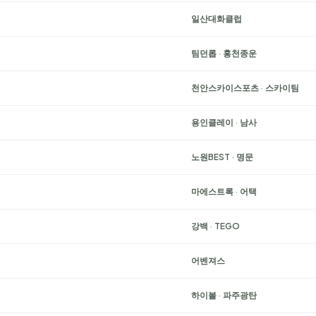
일산대화클럽
팀던롭
·
홍천종운
천안스카이스포츠
·
스카이팀
용인클레이
·
남사
노원BEST
·
명문
마에스트록
·
어택
강백
·
TEGO
어벤져스
하이볼
·
파주광탄