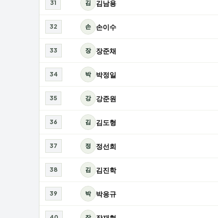
김남용
31
김
손이수
32
손
장준채
33
장
박정일
34
박
강준원
35
강
김도형
36
김
정선희
37
정
김진학
38
김
박응규
39
박
장재혁
40
장