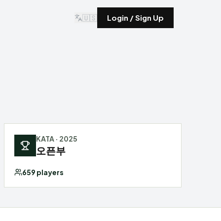
🇺🇸
Login / Sign Up
KATA
·
2025
오픈부
659
players