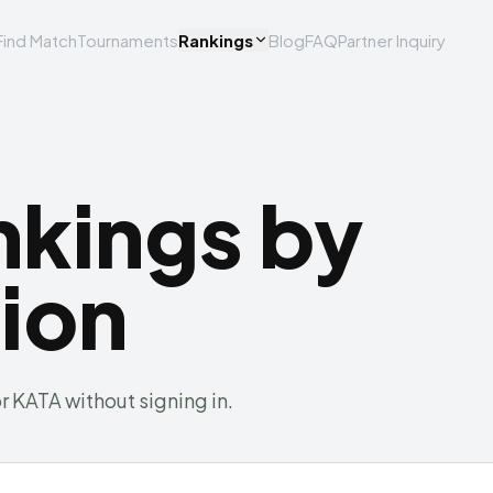
Find Match
Tournaments
Rankings
Blog
FAQ
Partner Inquiry
nkings by
ion
r KATA without signing in.