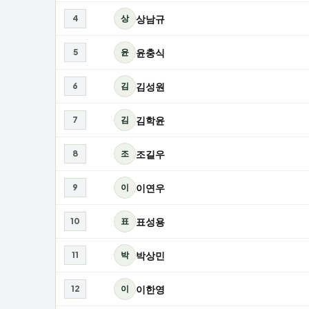
상남규
4
상
윤충식
5
윤
김성원
6
김
김학윤
7
김
조길우
8
조
이연우
9
이
표성용
10
표
박상민
11
박
이한영
12
이