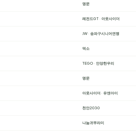
명문
레전드GT
·
아웃사이더
JW
·
송파구시니어연맹
덕소
TEGO
·
안양한우리
명문
아웃사이더
·
유앤아이
천안2030
나눔귀뚜라미