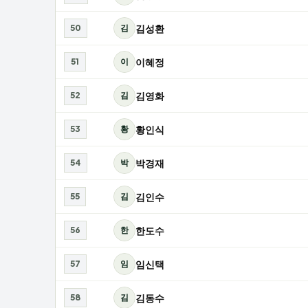
김성환
50
김
이혜정
51
이
김영화
52
김
황인식
53
황
박경재
54
박
김인수
55
김
한도수
56
한
임신택
57
임
김동수
58
김