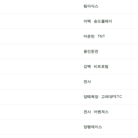
팀아식스
어택
·
송도클레이
마운틴
·
TNT
용인둔전
강백
·
비트로팀
전사
양떼목장
·
고려대PETC
전사
·
어벤져스
양평에이스