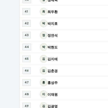
최두환
41
최
박지호
42
박
정연석
43
정
박현도
44
박
김지애
45
김
김춘경
46
김
홍성주
47
홍
이재원
48
이
김광영
49
김