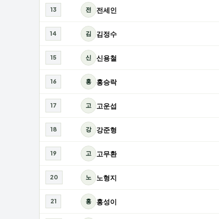
전세인
13
전
김정수
14
김
신용철
15
신
홍승락
16
홍
고운섭
17
고
강준형
18
강
고무환
19
고
노형지
20
노
홍성이
21
홍