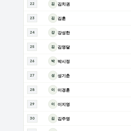
김치권
22
김
김훈
23
김
강성한
24
강
김영달
25
김
박시정
26
박
성기춘
27
성
이경훈
28
이
이지영
29
이
김주영
30
김