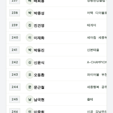
배희용
237
배
양평한강클럽
·
74
박종성
238
박
어택
·
디아블로
진건영
239
진
테게더
이재화
240
이
세아침
·
세종부강
박동진
241
박
산본태을
신윤식
242
신
A-CHAMPION
·
송
오동환
243
오
파이어볼
·
부천중
문근철
244
문
세종행복
·
공주어
남국현
245
남
즐테
이중희
246
이
신공
·
강남우리들