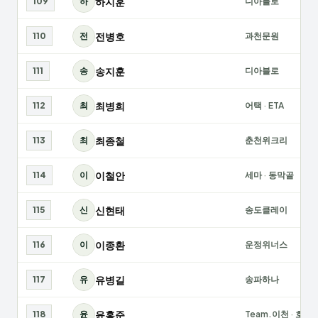
하지훈
109
하
디아블로
전병호
110
전
과천문원
송지훈
111
송
디아블로
최병희
112
최
어택
·
ETA
최종철
113
최
춘천위크리
이철안
114
이
세마
·
동막골
신현태
115
신
송도클레이
이종환
116
이
운정위너스
유병길
117
유
송파하나
윤홍준
118
윤
Team.이천
·
호랑