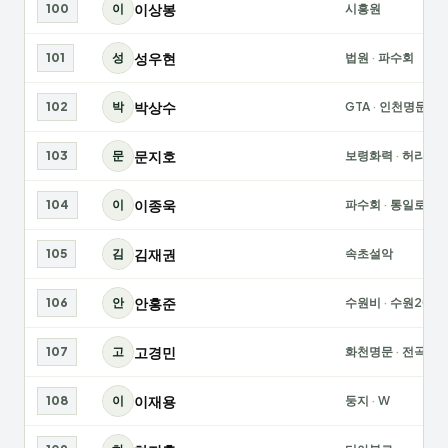
이상봉
100
이
시흥원
성우현
101
성
법원
·
파수회
박상수
102
박
GTA
·
인천명문
문지호
103
문
보령화력
·
허리케
이종욱
104
이
파수회
·
통일로
김재권
105
김
속초설악
안홍준
106
안
수원비
·
수원2030
고경민
107
고
화천명문
·
전곡위
이재용
108
이
둥지
·
W