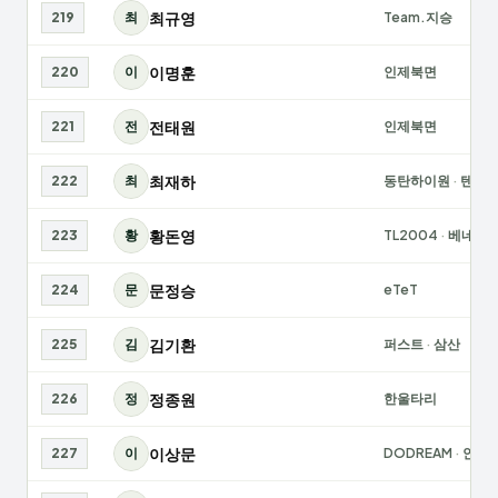
최규영
219
최
Team.지승
이명훈
220
이
인제북면
전태원
221
전
인제북면
최재하
222
최
동탄하이원
·
텐벅
황돈영
223
황
TL2004
·
베네스
문정승
224
문
eTeT
김기환
225
김
퍼스트
·
삼산
정종원
226
정
한울타리
이상문
227
이
DODREAM
·
안양8