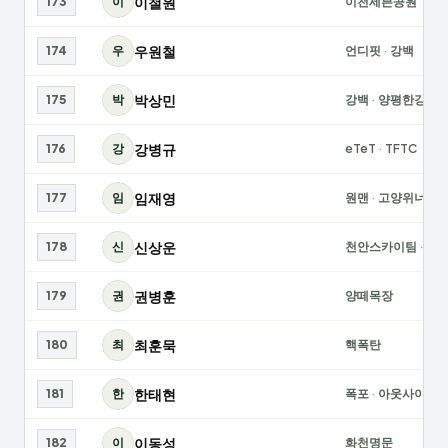
이철원
173
이
이천세븐공원
우원철
174
우
언디핏
·
강백
박상민
175
박
강백
·
양평한강
강병규
176
강
eTeT
·
TFTC
임재영
177
임
원맨
·
고양위너스
신상운
178
신
천안스카이팀
·
아
권병훈
179
권
양떼목장
최훈묵
180
최
핵폭탄
한태현
181
한
폭포
·
아웃사이더
이동성
182
이
화천명문