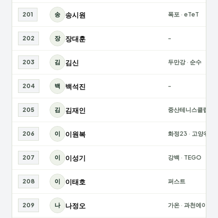
송시원
201
송
폭포
·
eTeT
장대훈
202
장
-
김신
203
김
두만강
·
순수
백석진
204
백
-
김재인
205
김
중산테니스클럽
이원복
206
이
화정23
·
고양위너
이성기
207
이
강백
·
TEGO
이태호
208
이
퍼스트
나정오
209
나
가온
·
과천에이스