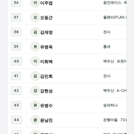
이주엽
36
이
용인에이스
·
목성
오동근
37
오
플랜비(PLAN.B)
·
김재영
38
김
전사
유병옥
39
유
틈새
이희백
40
이
백두산
·
포천마홀
김민회
41
김
전사
강현성
42
강
백두산
·
A-CHAMP
유병수
43
유
송파하나
윤남진
44
윤
은행마을
·
70클럽