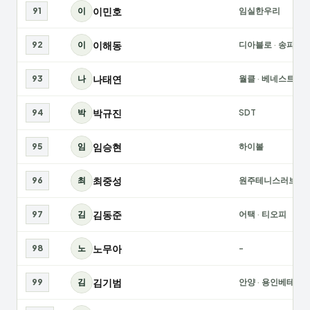
이민호
91
이
임실한우리
이해동
92
이
디아블로
·
송파하
나태연
93
나
월클
·
베네스트
박규진
94
박
SDT
임승현
95
임
하이볼
최중성
96
최
원주테니스러브
김동준
97
김
어택
·
티오피
노무아
98
노
-
김기범
99
김
안양
·
용인베테랑