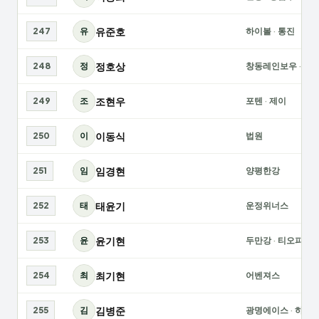
유준호
247
유
하이볼
·
통진
정호상
248
정
창동레인보우
·
백
조현우
249
조
포텐
·
제이
이동식
250
이
법원
임경현
251
임
양평한강
태윤기
252
태
운정위너스
윤기현
253
윤
두만강
·
티오피
최기현
254
최
어벤져스
김병준
255
김
광명에이스
·
하안1