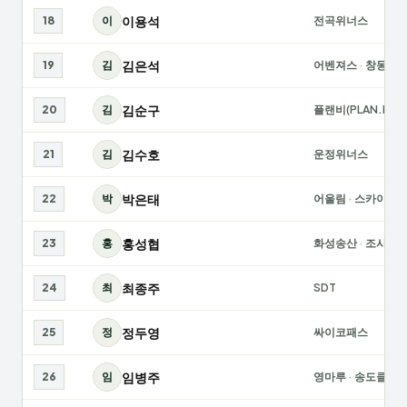
이용석
18
이
전곡위너스
김은석
19
김
어벤져스
·
창동레
김순구
20
김
플랜비(PLAN.B)
김수호
21
김
운정위너스
박은태
22
박
어울림
·
스카이팀
홍성협
23
홍
화성송산
·
조사모
최종주
24
최
SDT
정두영
25
정
싸이코패스
임병주
26
임
영마루
·
송도클레