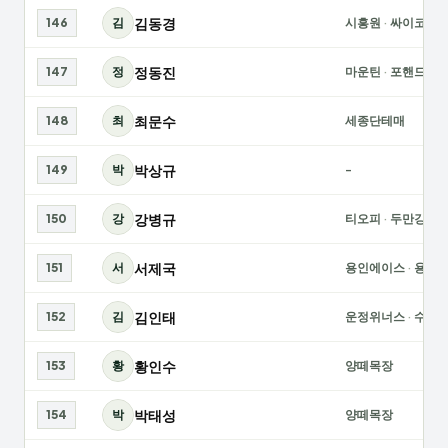
김동경
146
김
시흥원
·
싸이코패
정동진
147
정
마운틴
·
포핸드스
최문수
148
최
세종단테매
박상규
149
박
-
강병규
150
강
티오피
·
두만강
서제국
151
서
용인에이스
·
용인
김인태
152
김
운정위너스
·
수피
황인수
153
황
양떼목장
박태성
154
박
양떼목장