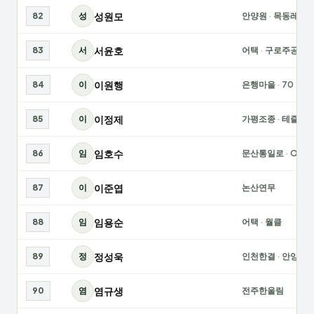
성원모
82
성
안양원
·
목동레인
서윤호
83
서
어택
·
구로주공
이원행
84
이
은행마을
·
70
이정제
85
이
가평조종
·
테즐모
임호수
86
임
문산통일로
·
OTC
이준엽
87
이
논산연무
임용순
88
임
어택
·
월클
정성욱
89
정
인천한결
·
안양한
염규생
90
염
전주한울림