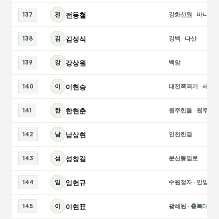
전동철
137
전
강화선원
·
마니산
김성식
138
김
강백
·
다산
강상원
139
강
백암
이현승
140
이
대전폭격기
·
세종
한현춘
141
한
원주한울
·
원주테
남상현
142
남
인천한결
성창길
143
성
문산통일로
임헌규
144
임
수원정자
·
안양새
이현표
145
이
광혜원
·
충북대AC