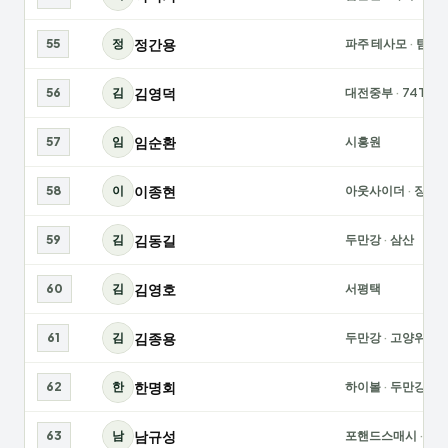
정간용
55
정
파주 테사모
·
팀제
김영덕
56
김
대전중부
·
74TTC
임순환
57
임
시흥원
이종현
58
이
아웃사이더
·
장현
김동길
59
김
두만강
·
삼산
김영호
60
김
서평택
김종용
61
김
두만강
·
고양위너
한명회
62
한
하이볼
·
두만강
남규성
63
남
포핸드스매시
·
화