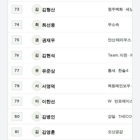
김형산
73
김
청주백화
·
세상천
최선웅
74
최
무소속
권재우
75
권
안산 테리우스
·
안산
김현석
76
김
Team.이천
·
이천
유준상
77
유
틈새
·
한솔4
서영덕
78
서
목동레인보우
·
라
이한선
79
이
W
·
반포에이스
김병인
80
김
강일
·
THECOURT
김영훈
81
김
오산공감