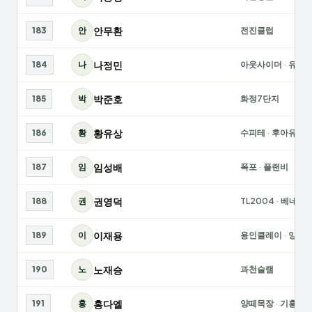
안무환
183
안
전진클럽
나정민
184
나
아웃사이더
·
유앤
박준호
185
박
화정7단지
황유상
186
황
수피테
·
후아유
임성배
187
임
폭포
·
플랜비
권영덕
188
권
TL2004
·
베네스
이재용
189
이
용인클레이
·
양지
노재승
190
노
과천슬램
홍다엘
191
홍
양떼목장
·
기흥레