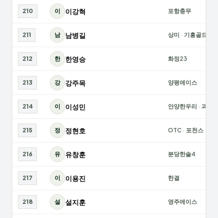
이강혁
210
이
포항충무
남병길
211
남
상미
·
기흥골드
한영승
212
한
화정23
강주목
213
강
양평에이스
이성민
214
이
안양한우리
·
과천
정현호
215
정
OTC
·
포천스
유창훈
216
유
분당한솔4
이용진
217
이
한결
설지훈
218
설
영주에이스