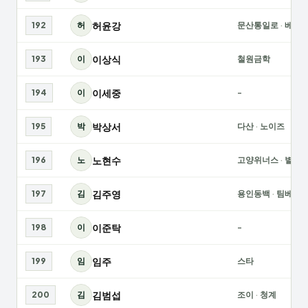
허윤강
192
허
문산통일로
·
베스
이상식
193
이
철원금학
이세중
194
이
-
박상서
195
박
다산
·
노이즈
노현수
196
노
고양위너스
·
별빛
김주영
197
김
용인동백
·
팀베스
이준탁
198
이
-
임주
199
임
스타
김범섭
200
김
조이
·
청계