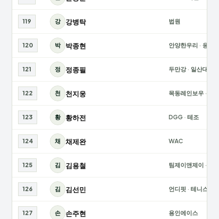
강병탁
119
강
법원
박종현
120
박
안양한우리
·
응테
정종필
121
정
두만강
·
일산대화
천지웅
122
천
목동레인보우
·
서
황하전
123
황
DGG
·
테조
채제완
124
채
WAC
김용철
125
김
팀제이앤제이
·
광
김선민
126
김
언디핏
·
테니스매
손주현
127
손
용인에이스