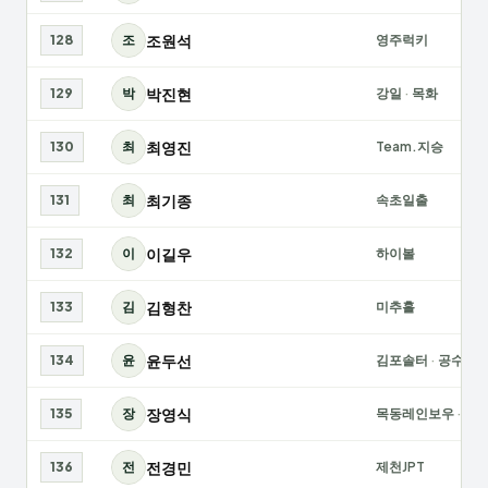
조원석
128
조
영주럭키
박진현
129
박
강일
·
목화
최영진
130
최
Team.지승
최기종
131
최
속초일출
이길우
132
이
하이볼
김형찬
133
김
미추홀
윤두선
134
윤
김포솔터
·
공수래
장영식
135
장
목동레인보우
·
이
전경민
136
전
제천JPT