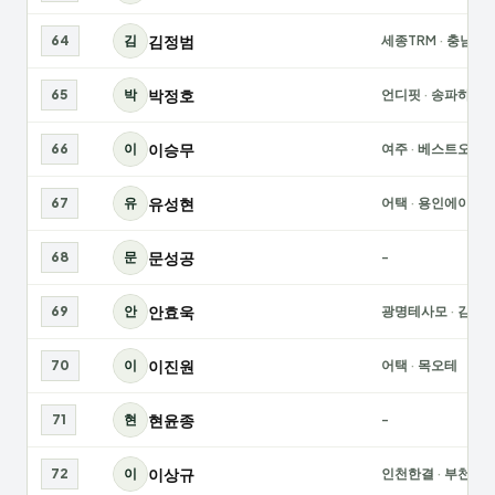
김정범
64
김
세종TRM
·
충남대
박정호
65
박
언디핏
·
송파하나
이승무
66
이
여주
·
베스트오브
유성현
67
유
어택
·
용인에이스
문성공
68
문
-
안효욱
69
안
광명테사모
·
김포
이진원
70
이
어택
·
목오테
현윤종
71
현
-
이상규
72
이
인천한결
·
부천파