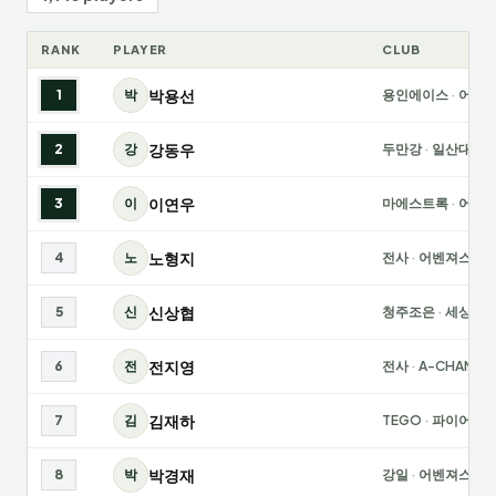
RANK
PLAYER
CLUB
박용선
1
박
용인에이스
·
어벤
강동우
2
강
두만강
·
일산대화
이연우
3
이
마에스트록
·
어택
노형지
4
노
전사
·
어벤져스
신상협
5
신
청주조은
·
세상천
전지영
6
전
전사
·
A-CHAMPI
김재하
7
김
TEGO
·
파이어볼
박경재
8
박
강일
·
어벤져스