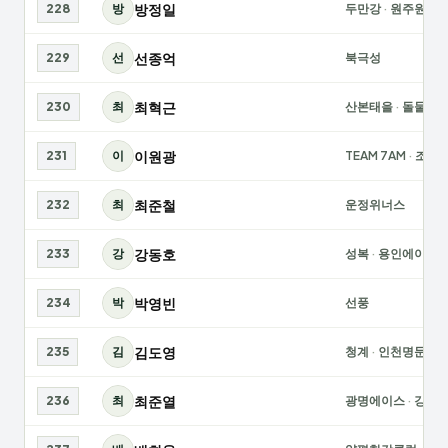
방정일
228
방
두만강
·
원주원
선종억
229
선
북극성
최혁근
230
최
산본태을
·
돌둘
이원광
231
이
TEAM 7AM
·
조이
최준철
232
최
운정위너스
강동호
233
강
성복
·
용인에이스
박영빈
234
박
선풍
김도영
235
김
청계
·
인천명문
최준열
236
최
광명에이스
·
강남