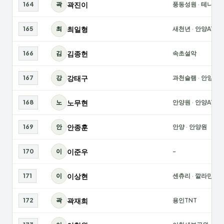
곽진이
164
곽
풍동성원
·
테니스
최일형
165
최
새천년
·
안양ATC
김종헌
166
김
속초설악
강태구
167
강
과천슬램
·
안양원
노무현
168
노
안양원
·
안양ATC
안종훈
169
안
안양
·
안양원
이준우
170
이
-
이상현
171
이
센츄리
·
깔라만씨
곽재희
172
곽
용인TNT