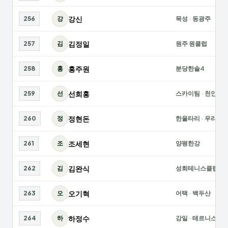
강신
256
강
목성
·
동광주
김정일
257
김
원주 원클럽
홍주원
258
홍
분당한솔4
선희홍
259
선
스카이팀
·
천안가
정현돈
260
정
한울타리
·
우리공
조세현
261
조
양평한강
김완식
262
김
성희테니스클럽
오기혁
263
오
어택
·
백두산
하정수
264
하
강일
·
테르니스