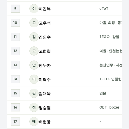
이진복
9
이
eTeT
고우석
10
고
마홀, 의정
·
동고동
김인수
11
김
TEGO
·
강일
고희철
12
고
더원
·
인천논현
안두환
13
안
논산연무
·
대전폭
이혁주
14
이
TFTC
·
인천한결
김대욱
15
김
명문
정승필
16
정
GBT
·
boxer
배현웅
17
배
-