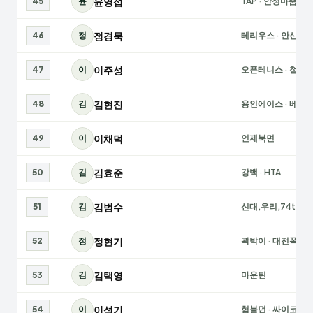
윤영섭
45
윤
TAP
·
안성마춤
정경묵
46
정
테리우스
·
안산A10
이주성
47
이
오픈테니스
·
철원
김현진
48
김
용인에이스
·
베테랑
이채덕
49
이
인제북면
김효준
50
김
강백
·
HTA
김범수
51
김
신대,우리,74ttc
·
정현기
52
정
곽박이
·
대전폭격
김택영
53
김
마운틴
이석기
54
이
험블던
·
싸이코패