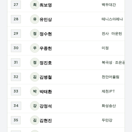
최보영
27
최
백두대간
유민상
28
유
테니스아레나
정수현
29
정
전사
·
마운틴
우종헌
30
우
미정
정진호
31
정
북극성
·
조은공
김병철
32
김
천안어울림
박태환
33
박
제천JPT
강정석
34
강
화성송산
김현진
35
김
두만강