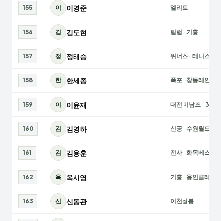
이영준
155
이
엘리트
김도현
156
김
팀럽
·
기흥
정태승
157
정
위너스
·
테니스매
한세종
158
한
폭포
·
창동레인보
이윤재
159
이
대전 미남즈
·
365
김영하
160
김
신공
·
수원월드
김용훈
161
김
전사
·
화목베스트
옥시영
162
옥
기흥
·
용인클레이
신동관
163
신
이천설봉