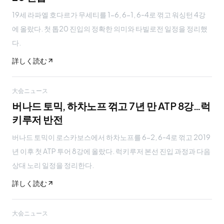
19세 라파엘 호다르가 무세티를 1-6, 6-1, 6-4로 꺾고 워싱턴 4강
에 올랐다. 첫 톱20 진입의 정확한 의미와 타빌로전 일정을 정리했
다.
詳しく読む
大会ニュース
버나드 토믹, 하차노프 꺾고 7년 만 ATP 8강…럭
키루저 반전
버나드 토믹이 로스카보스에서 하차노프를 6-2, 6-4로 꺾고 2019
년 이후 첫 ATP 투어 8강에 올랐다. 럭키루저 본선 진입 과정과 다음
상대 노리 일정을 정리한다.
詳しく読む
大会ニュース