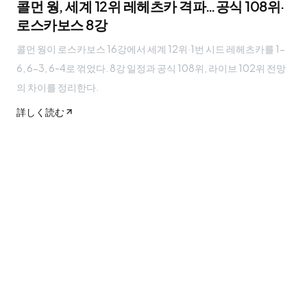
콜먼 웡, 세계 12위 레헤츠카 격파…공식 108위·
로스카보스 8강
콜먼 웡이 로스카보스 16강에서 세계 12위·1번 시드 레헤츠카를 1-
6, 6-3, 6-4로 꺾었다. 8강 일정과 공식 108위, 라이브 102위 전망
의 차이를 정리한다.
詳しく読む