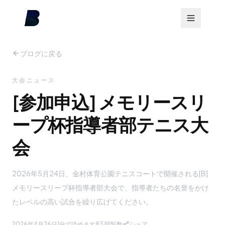
ブログに戻る
大会ニュース
[参加申込] メモリースリ
ープ杯指導者部テニス大
会
2026年5月24日、金村体育公園テニスコートで開催される[B]
メモリースリープ杯指導者部大会で、指導者たちの名誉をかけ
たレベルの高い試合を繰り広げてください。
2026年4月26日
1分で読めます
83
閲覧数
シェア