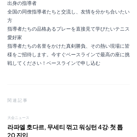
出身の指導者
全国の同僚指導者たちと交流し、友情を分かち合いたい
方
指導者たちの品格あるプレーを直接見て学びたいテニス
愛好家
指導者たちの名誉をかけた真剣勝負、その熱い現場に皆
様をご招待します。今すぐベースラインで最高の座に挑
戦してください！
ベースラインで申し込む
関連記事
大会ニュース
라파엘 호다르, 무세티 꺾고 워싱턴 4강·첫 톱
20 진입