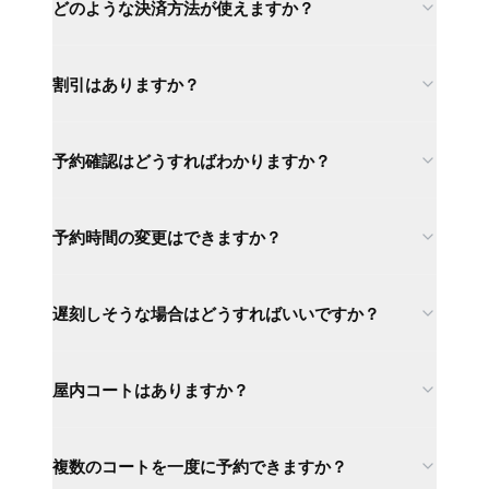
どのような決済方法が使えますか？
割引はありますか？
予約確認はどうすればわかりますか？
予約時間の変更はできますか？
遅刻しそうな場合はどうすればいいですか？
屋内コートはありますか？
複数のコートを一度に予約できますか？