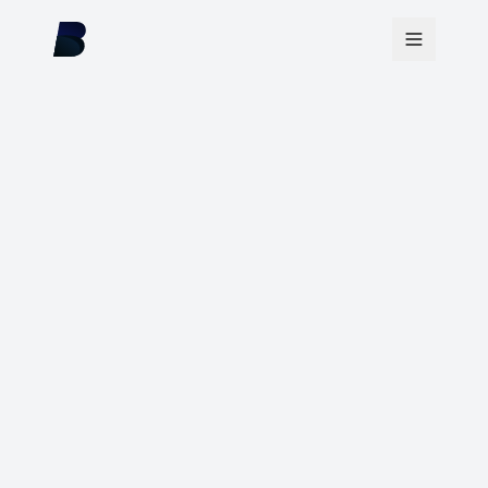
よくある質問