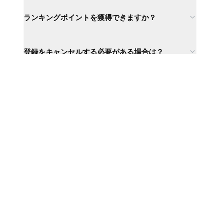
ランキングポイントを獲得できますか？
登録をキャンセルする必要がある場合は？
チームとして登録できますか？
大会トーナメント表の確認方法は？
パートナーがキャンセルした場合は？
年齢やスキル制限はありますか？