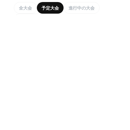
全大会
予定大会
進行中の大会
終了した大会
申込み可能
2026年8月8日
음성종합운동장테니스장
66