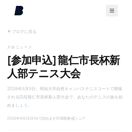
ブログに戻る
大会ニュース
[参加申込] 龍仁市長杯新
人部テニス大会
2026年5月5日、明知大学自然キャンパステニスコートで開催
される[SA] 龍仁市長杯新人部大会で、あなたのテニスの旅を始
めましょう。
2026年4月26日
1分で読めます
16
閲覧数
シェア