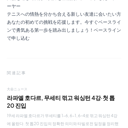
ーヤー
テニスへの情熱を分かち合える新しい友達に会いたい方
あなたの初めての挑戦を応援します。今すぐベースライ
ンで勇気ある第一歩を踏み出しましょう！
ベースライン
で申し込む
関連記事
大会ニュース
라파엘 호다르, 무세티 꺾고 워싱턴 4강·첫 톱
20 진입
19세 라파엘 호다르가 무세티를 1-6, 6-1, 6-4로 꺾고 워싱턴 4강
에 올랐다. 첫 톱20 진입의 정확한 의미와 타빌로전 일정을 정리했