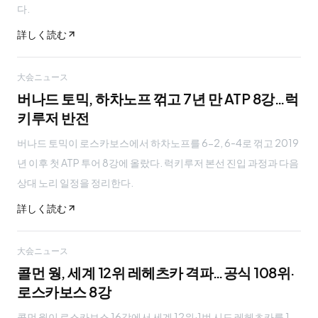
다.
詳しく読む
大会ニュース
버나드 토믹, 하차노프 꺾고 7년 만 ATP 8강…럭
키루저 반전
버나드 토믹이 로스카보스에서 하차노프를 6-2, 6-4로 꺾고 2019
년 이후 첫 ATP 투어 8강에 올랐다. 럭키루저 본선 진입 과정과 다음
상대 노리 일정을 정리한다.
詳しく読む
大会ニュース
콜먼 웡, 세계 12위 레헤츠카 격파…공식 108위·
로스카보스 8강
콜먼 웡이 로스카보스 16강에서 세계 12위·1번 시드 레헤츠카를 1-