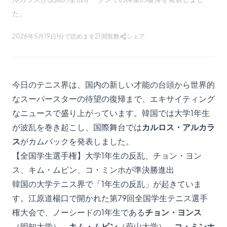
た。
2026年5月19日
1分で読めます
21
閲覧数
シェア
今日のテニス界は、国内の新しい才能の台頭から世界的
なスーパースターの待望の復帰まで、エキサイティング
なニュースで盛り上がっています。韓国では大学1年生
が波乱を巻き起こし、国際舞台では
カルロス・アルカラ
ス
がカムバックを発表しました。
【全国学生選手権】大学1年生の反乱、チョン・ヨン
ス、キム・ムビン、コ・ミンホが準決勝進出
韓国の大学テニス界で「1年生の反乱」が起きていま
す。江原道楊口で開かれた第79回全国学生テニス選手
権大会で、ノーシードの1年生である
チョン・ヨンス
（明知大学）、
キム・ムビン
（蔚山大学）、
コ・ミンホ