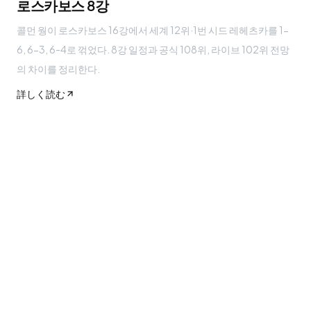
로스카보스 8강
콜먼 웡이 로스카보스 16강에서 세계 12위·1번 시드 레헤츠카를 1-
6, 6-3, 6-4로 꺾었다. 8강 일정과 공식 108위, 라이브 102위 전망
의 차이를 정리한다.
詳しく読む