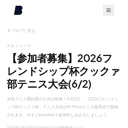
ブログに戻る
大会ニュース
【参加者募集】2026フ
レンドシップ杯クックァ
部テニス大会(6/2)
女性テニス愛好家のための祭典！6月2日、「2026フレンドシ
ップ杯クックァ部」テニス大会がM-Moveテニス龍馬店で開催
されます。今すぐbacelineで参加申し込みをしましょう。
2026年5月20日
1分で読めます
16
閲覧数
シェア