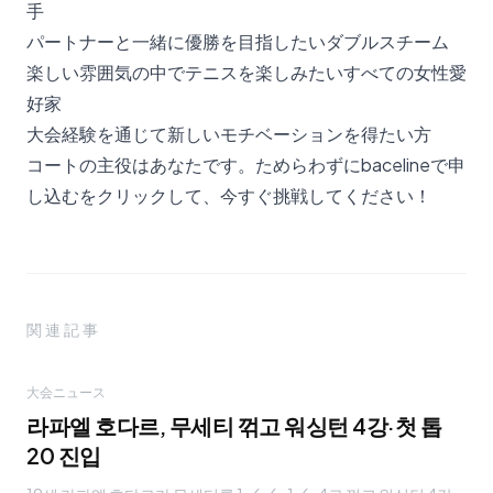
手
パートナーと一緒に優勝を目指したいダブルスチーム
楽しい雰囲気の中でテニスを楽しみたいすべての女性愛
好家
大会経験を通じて新しいモチベーションを得たい方
コートの主役はあなたです。ためらわずに
bacelineで申
し込む
をクリックして、今すぐ挑戦してください！
関連記事
大会ニュース
라파엘 호다르, 무세티 꺾고 워싱턴 4강·첫 톱
20 진입