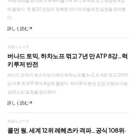
19세 라파엘 호다르가 무세티를 1-6, 6-1, 6-4로 꺾고 워싱턴 4강
에 올랐다. 첫 톱20 진입의 정확한 의미와 타빌로전 일정을 정리했
다.
詳しく読む
大会ニュース
버나드 토믹, 하차노프 꺾고 7년 만 ATP 8강…럭
키루저 반전
버나드 토믹이 로스카보스에서 하차노프를 6-2, 6-4로 꺾고 2019
년 이후 첫 ATP 투어 8강에 올랐다. 럭키루저 본선 진입 과정과 다음
상대 노리 일정을 정리한다.
詳しく読む
大会ニュース
콜먼 웡, 세계 12위 레헤츠카 격파…공식 108위·