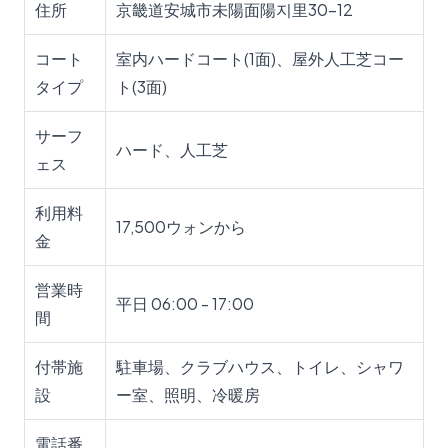
住所
京畿道安城市未陽面陽지里30-12
コート
室内ハードコート(1面)、屋外人工芝コー
タイプ
ト(3面)
サーフ
ハード、人工芝
ェス
利用料
17,500ウォンから
金
営業時
平日 06:00 - 17:00
間
付帯施
駐車場、クラブハウス、トイレ、シャワ
設
ー室、照明、冷暖房
電話番