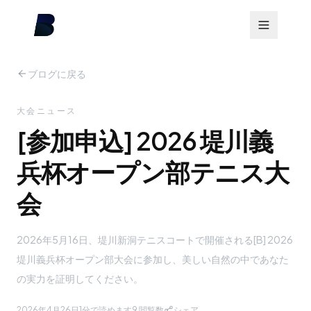
ブログに戻る
大会ニュース
[参加申込] 2026 堤川義
兵杯オープン部テニス大
会
2026年5月16日、堤川新洞テニスコートで開催される[B] 2026
堤川義兵杯オープン部大会に参加し、美しい自然の中であなた
の実力を証明してください。
2026年4月26日
1分で読めます
9
閲覧数
シェア