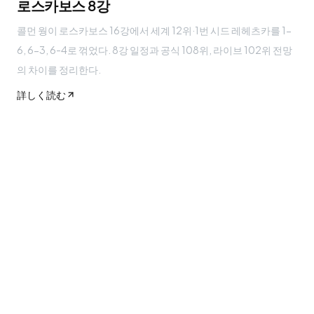
로스카보스 8강
콜먼 웡이 로스카보스 16강에서 세계 12위·1번 시드 레헤츠카를 1-
6, 6-3, 6-4로 꺾었다. 8강 일정과 공식 108위, 라이브 102위 전망
의 차이를 정리한다.
詳しく読む