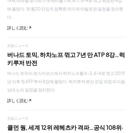
19세 라파엘 호다르가 무세티를 1-6, 6-1, 6-4로 꺾고 워싱턴 4강
에 올랐다. 첫 톱20 진입의 정확한 의미와 타빌로전 일정을 정리했
다.
詳しく読む
大会ニュース
버나드 토믹, 하차노프 꺾고 7년 만 ATP 8강…럭
키루저 반전
버나드 토믹이 로스카보스에서 하차노프를 6-2, 6-4로 꺾고 2019
년 이후 첫 ATP 투어 8강에 올랐다. 럭키루저 본선 진입 과정과 다음
상대 노리 일정을 정리한다.
詳しく読む
大会ニュース
콜먼 웡, 세계 12위 레헤츠카 격파…공식 108위·