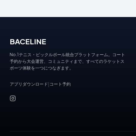
BACELINE
No.1テニス・ピックルボール統合プラットフォーム。コート
予約から大会運営、コミュニティまで、すべてのラケットス
ポーツ体験を一つにつなぎます。
アプリダウンロード
|
コート予約