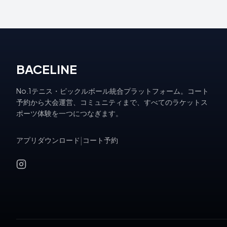
BACELINE
No.1テニス・ピックルボール統合プラットフォーム。コート
予約から大会運営、コミュニティまで、すべてのラケットス
ポーツ体験を一つにつなぎます。
アプリダウンロード
|
コート予約