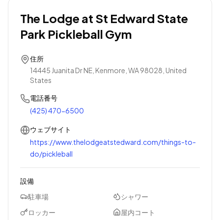
The Lodge at St Edward State
Park Pickleball Gym
住所
14445 Juanita Dr NE, Kenmore, WA 98028, United
States
電話番号
(425) 470-6500
ウェブサイト
https://www.thelodgeatstedward.com/things-to-
do/pickleball
設備
駐車場
シャワー
ロッカー
屋内コート