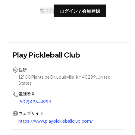
🇯🇵
ログイン / 会員登録
Play Pickleball Club
住所
12100 Plantside Dr, Louisville, KY 40299, United
States
電話番号
(502) 498-4993
ウェブサイト
https://www.playpickleballclub.com/