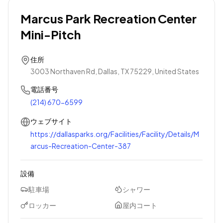
Marcus Park Recreation Center
Mini-Pitch
住所
3003 Northaven Rd, Dallas, TX 75229, United States
電話番号
(214) 670-6599
ウェブサイト
https://dallasparks.org/Facilities/Facility/Details/M
arcus-Recreation-Center-387
設備
駐車場
シャワー
ロッカー
屋内コート