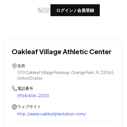
🇯🇵
ログイン / 会員登録
Oakleaf Village Athletic Center
住所
370 Oakleaf Village Parkway, Orange Park, FL 32065,
United States
電話番号
(904) 406-2200
ウェブサイト
http://www.oakleafplantation.com/