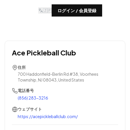
🇯🇵
ログイン / 会員登録
Ace Pickleball Club
住所
700 Haddonfield-Berlin Rd #38, Voorhees
Township, NJ 08043, United States
電話番号
(856) 283-3216
ウェブサイト
https://acepickleballclub.com/