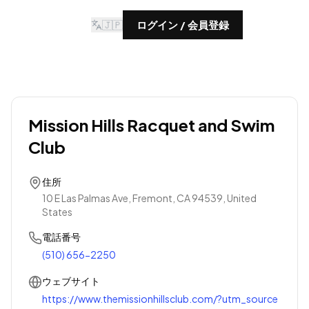
🇯🇵
ログイン / 会員登録
Mission Hills Racquet and Swim
Club
住所
10 E Las Palmas Ave, Fremont, CA 94539, United
States
電話番号
(510) 656-2250
ウェブサイト
https://www.themissionhillsclub.com/?utm_source