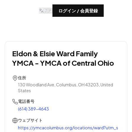
🇯🇵
ログイン / 会員登録
Eldon & Elsie Ward Family
YMCA - YMCA of Central Ohio
住所
130 Woodland Ave, Columbus, OH 43203, United
States
電話番号
(614) 389-4643
ウェブサイト
https://ymcacolumbus.org/locations/ward?utm_s