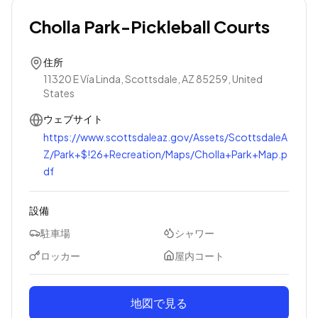
Cholla Park-Pickleball Courts
住所
11320 E Vía Linda, Scottsdale, AZ 85259, United
States
ウェブサイト
https://www.scottsdaleaz.gov/Assets/ScottsdaleA
Z/Park+$!26+Recreation/Maps/Cholla+Park+Map.p
df
設備
駐車場
シャワー
ロッカー
屋内コート
地図で見る