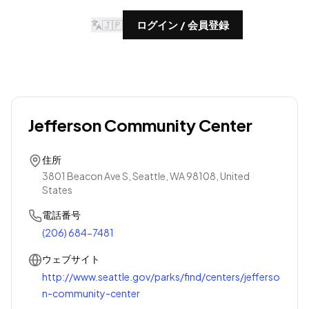
🇯🇵
ログイン / 会員登録
Jefferson Community Center
住所
3801 Beacon Ave S, Seattle, WA 98108, United
States
電話番号
(206) 684-7481
ウェブサイト
http://www.seattle.gov/parks/find/centers/jefferso
n-community-center