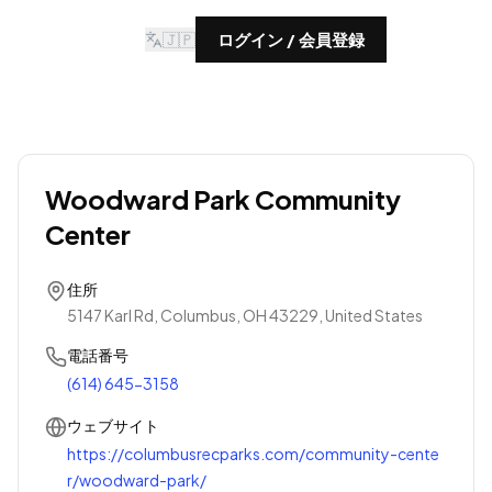
🇯🇵
ログイン / 会員登録
Woodward Park Community
Center
住所
5147 Karl Rd, Columbus, OH 43229, United States
電話番号
(614) 645-3158
ウェブサイト
https://columbusrecparks.com/community-cente
r/woodward-park/