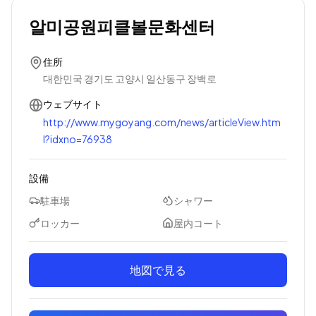
알미공원피클볼문화센터
住所
대한민국 경기도 고양시 일산동구 장백로
ウェブサイト
http://www.mygoyang.com/news/articleView.htm
l?idxno=76938
設備
駐車場
シャワー
ロッカー
屋内コート
地図で見る