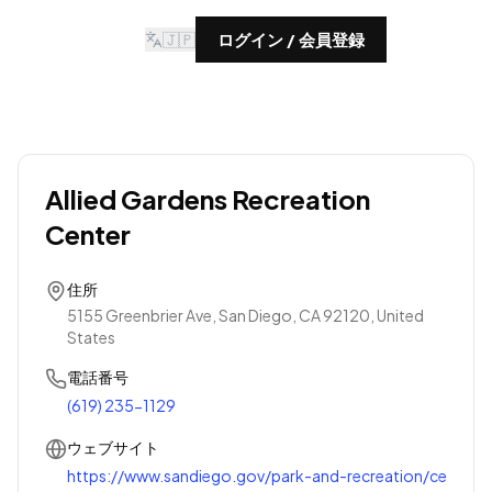
🇯🇵
ログイン / 会員登録
Allied Gardens Recreation
Center
住所
5155 Greenbrier Ave, San Diego, CA 92120, United
States
電話番号
(619) 235-1129
ウェブサイト
https://www.sandiego.gov/park-and-recreation/ce