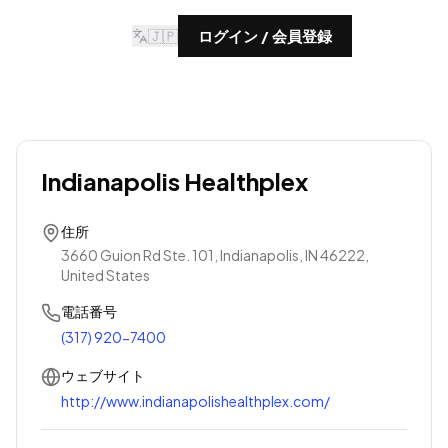
🇯🇵
ログイン / 会員登録
Indianapolis Healthplex
住所
3660 Guion Rd Ste. 101, Indianapolis, IN 46222,
United States
電話番号
(317) 920-7400
ウェブサイト
http://www.indianapolishealthplex.com/