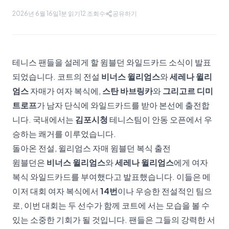
2026년 6월 16일
1분 읽기
12
조회수
공유하기
테니스 팬들을 설레게 할 윔블던 와일드카드 소식이 발표
되었습니다. 코트의 전설
비너스 윌리엄스
와
세레나 윌리
엄스
자매가 여자 복식에,
스탄 바브링카
와
그리고르 디미
트로프
가 남자 단식에 와일드카드를 받아 본선에 출전합
니다. 국내에서는
김포시청
테니스팀이 안동 오픈에서 우
승하는 쾌거를 이루었습니다.
돌아온 전설, 윌리엄스 자매 윔블던 복식 출전
윔블던은
비너스 윌리엄스
와
세레나 윌리엄스
에게 여자
복식 와일드카드를 부여했다고 발표했습니다. 이들은 메
이저 대회 여자 복식에서
14번
이나 우승한 전설적인 팀으
로, 이번 대회는 두 선수가 함께 코트에 서는 모습을 볼 수
있는 소중한 기회가 될 것입니다. 팬들은 그들의 강력한 서