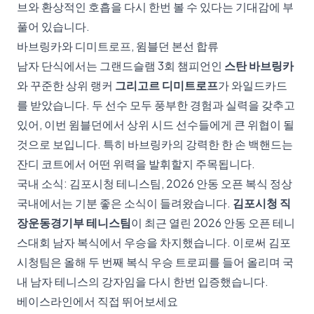
브와 환상적인 호흡을 다시 한번 볼 수 있다는 기대감에 부
풀어 있습니다.
바브링카와 디미트로프, 윔블던 본선 합류
남자 단식에서는 그랜드슬램 3회 챔피언인
스탄 바브링카
와 꾸준한 상위 랭커
그리고르 디미트로프
가 와일드카드
를 받았습니다. 두 선수 모두 풍부한 경험과 실력을 갖추고
있어, 이번 윔블던에서 상위 시드 선수들에게 큰 위협이 될
것으로 보입니다. 특히 바브링카의 강력한 한 손 백핸드는
잔디 코트에서 어떤 위력을 발휘할지 주목됩니다.
국내 소식: 김포시청 테니스팀, 2026 안동 오픈 복식 정상
국내에서는 기분 좋은 소식이 들려왔습니다.
김포시청 직
장운동경기부 테니스팀
이 최근 열린 2026 안동 오픈 테니
스대회 남자 복식에서 우승을 차지했습니다. 이로써 김포
시청팀은 올해 두 번째 복식 우승 트로피를 들어 올리며 국
내 남자 테니스의 강자임을 다시 한번 입증했습니다.
베이스라인에서 직접 뛰어보세요