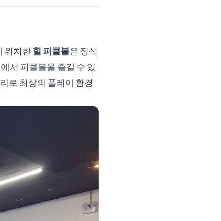
에 위치한
힐 피클볼
은 정식
에서 피클볼을 즐길 수 있
관리로 최상의 플레이 환경