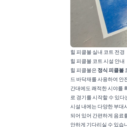
힐 피클볼 실내 코트 전경
힐 피클볼 코트 시설 안내
힐 피클볼은
정식 피클볼 
드 바닥재를 사용하여 안전
간대에도 쾌적한 시야를 확
로 경기를 시작할 수 있다
시설 내에는 다양한 부대
되어 있어 간편하게 음료를
안하게 기다리실 수 있습