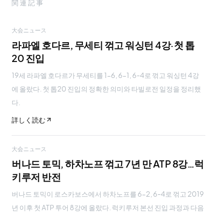
関連記事
大会ニュース
라파엘 호다르, 무세티 꺾고 워싱턴 4강·첫 톱
20 진입
19세 라파엘 호다르가 무세티를 1-6, 6-1, 6-4로 꺾고 워싱턴 4강
에 올랐다. 첫 톱20 진입의 정확한 의미와 타빌로전 일정을 정리했
다.
詳しく読む
大会ニュース
버나드 토믹, 하차노프 꺾고 7년 만 ATP 8강…럭
키루저 반전
버나드 토믹이 로스카보스에서 하차노프를 6-2, 6-4로 꺾고 2019
년 이후 첫 ATP 투어 8강에 올랐다. 럭키루저 본선 진입 과정과 다음