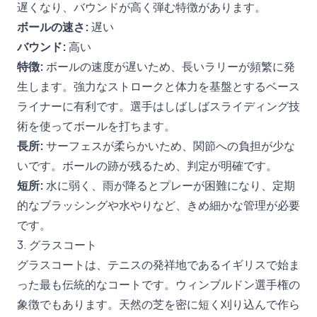
遅くなり、バウンドが高く弾む特徴があります。
ボールの速さ:
遅い
バウンド:
高い
特徴:
ボールの速度が遅いため、長いラリーが頻繁に発
生します。強力なストロークと体力を基盤とするベース
ライナーに有利です。選手はしばしばスライディング技
術を使ってボールを打ちます。
長所:
サーフェスが柔らかいため、関節への負担が少な
いです。ボールの跡が残るため、判定が明確です。
短所:
水に弱く、雨が降るとプレーが困難になり、定期
的なブラッシングや水やりなど、きめ細かな管理が必要
です。
3. グラスコート
グラスコートは、テニスの発祥地であるイギリスで始ま
った最も伝統的なコートです。ウィンブルドン選手権の
象徴でもあります。天然の芝を密に短く刈り込んで作ら