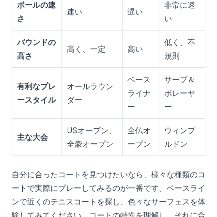
ボールの速
非常に速
速い
遅い
さ
い
バウンドの
低く、不
高く、一定
高い
高さ
規則
ベース
サーブ＆
有利なプレ
オールラウン
ライナ
ボレーヤ
ースタイル
ダー
ー
ー
USオープン、
全仏オ
ウィンブ
主な大会
全豪オープン
ープン
ルドン
自分に合ったコートを見つけたいなら、様々な種類のコ
ートで実際にプレーしてみるのが一番です。
ベースライ
ンで近くのテニスコートを探し
、色々なサーフェスを体
験してみてください。コートの特性を理解し、それに合