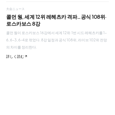
大会ニュース
콜먼 웡, 세계 12위 레헤츠카 격파…공식 108위·
로스카보스 8강
콜먼 웡이 로스카보스 16강에서 세계 12위·1번 시드 레헤츠카를 1-
6, 6-3, 6-4로 꺾었다. 8강 일정과 공식 108위, 라이브 102위 전망
의 차이를 정리한다.
詳しく読む