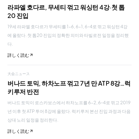
라파엘 호다르, 무세티 꺾고 워싱턴 4강·첫 톱
20 진입
19세 라파엘 호다르가 무세티를 1-6, 6-1, 6-4로 꺾고 워싱턴 4강
에 올랐다. 첫 톱20 진입의 정확한 의미와 타빌로전 일정을 정리했
다.
詳しく読む
大会ニュース
버나드 토믹, 하차노프 꺾고 7년 만 ATP 8강…럭
키루저 반전
버나드 토믹이 로스카보스에서 하차노프를 6-2, 6-4로 꺾고 2019
년 이후 첫 ATP 투어 8강에 올랐다. 럭키루저 본선 진입 과정과 다음
상대 노리 일정을 정리한다.
詳しく読む