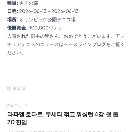
種目:
男子の部
日程:
2026-06-13 ~ 2026-06-13
場所:
オリンピック公園テニス場
優勝賞金:
300,000ウォン
入賞された選手の皆さん、おめでとうございます。アマ
チュアテニスのニュースは
ベースラインブログ
をご覧く
ださい。
関連記事
大会ニュース
라파엘 호다르, 무세티 꺾고 워싱턴 4강·첫 톱
20 진입