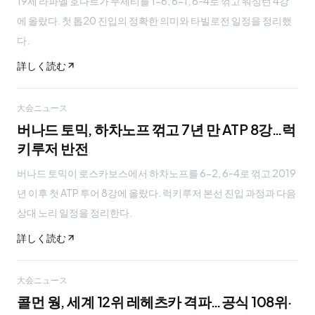
19세 라파엘 호다르가 무세티를 1-6, 6-1, 6-4로 꺾고 워싱턴 4강
에 올랐다. 첫 톱20 진입의 정확한 의미와 타빌로전 일정을 정리했
다.
詳しく読む
大会ニュース
버나드 토믹, 하차노프 꺾고 7년 만 ATP 8강…럭
키루저 반전
버나드 토믹이 로스카보스에서 하차노프를 6-2, 6-4로 꺾고 2019
년 이후 첫 ATP 투어 8강에 올랐다. 럭키루저 본선 진입 과정과 다음
상대 노리 일정을 정리한다.
詳しく読む
大会ニュース
콜먼 웡, 세계 12위 레헤츠카 격파…공식 108위·