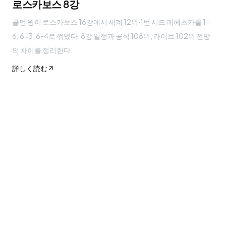
로스카보스 8강
콜먼 웡이 로스카보스 16강에서 세계 12위·1번 시드 레헤츠카를 1-
6, 6-3, 6-4로 꺾었다. 8강 일정과 공식 108위, 라이브 102위 전망
의 차이를 정리한다.
詳しく読む