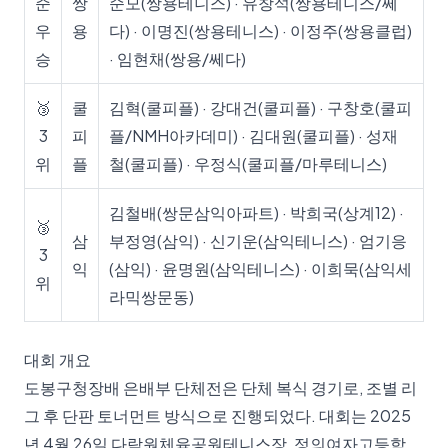
준
쌍
순모(쌍용테니스) · 유창석(쌍용테니스/쎄
우
용
다) · 이명진(쌍용테니스) · 이정주(쌍용클럽)
승
· 임현채(쌍용/쎄다)
🥉
쿨
김혁(쿨피플) · 강대건(쿨피플) · 구창호(쿨피
3
피
플/NMH아카데미) · 김대원(쿨피플) · 성재
위
플
철(쿨피플) · 우정식(쿨피플/마루테니스)
김철배(쌍문삼익아파트) · 박희국(상계12) ·
🥉
삼
부정영(삼익) · 신기운(삼익테니스) · 엄기응
3
익
(삼익) · 윤명원(삼익테니스) · 이희묵(삼익세
위
라믹쌍문동)
대회 개요
도봉구청장배 은배부 단체전은 단체 복식 경기로, 조별 리
그 후 단판 토너먼트 방식으로 진행되었다. 대회는 2025
년 4월 26일 다락원체육공원테니스장, 정의여자고등학