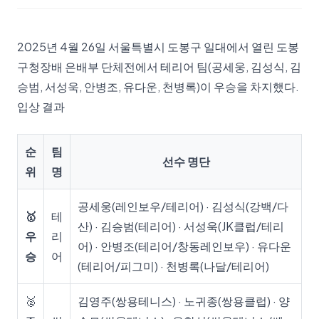
2025년 4월 26일 서울특별시 도봉구 일대에서 열린 도봉
구청장배 은배부 단체전에서 테리어 팀(공세웅, 김성식, 김
승범, 서성욱, 안병조, 유다운, 천병록)이 우승을 차지했다.
입상 결과
순
팀
선수 명단
위
명
공세웅(레인보우/테리어) · 김성식(강백/다
🥇
테
산) · 김승범(테리어) · 서성욱(JK클럽/테리
우
리
어) · 안병조(테리어/창동레인보우) · 유다운
승
어
(테리어/피그미) · 천병록(나달/테리어)
🥈
김영주(쌍용테니스) · 노귀종(쌍용클럽) · 양