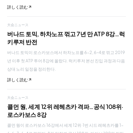
詳しく読む
大会ニュース
버나드 토믹, 하차노프 꺾고 7년 만 ATP 8강…럭
키루저 반전
버나드 토믹이 로스카보스에서 하차노프를 6-2, 6-4로 꺾고 2019
년 이후 첫 ATP 투어 8강에 올랐다. 럭키루저 본선 진입 과정과 다음
상대 노리 일정을 정리한다.
詳しく読む
大会ニュース
콜먼 웡, 세계 12위 레헤츠카 격파…공식 108위·
로스카보스 8강
콜먼 웡이 로스카보스 16강에서 세계 12위·1번 시드 레헤츠카를 1-