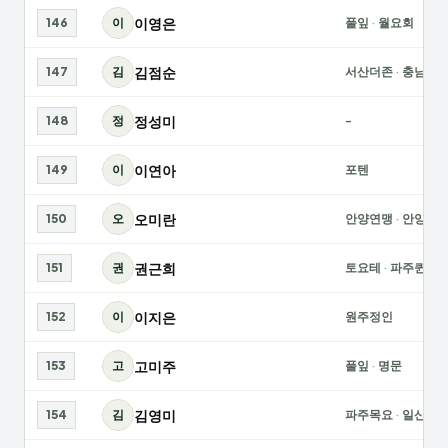
이영은
146
이
풀잎
·
월요회
김점순
147
김
서산더존
·
충남여
정성미
148
정
-
이연아
149
이
포텐
오미란
150
오
안양연맹
·
안양수
권근희
151
권
토요테
·
파주퀸즈
이지은
152
이
원주정인
고미주
153
고
풀잎
·
명문
김영미
154
김
파주목요
·
일산대