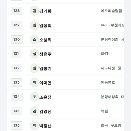
김기화
128
김
메모리슬립팀
·
신
임정희
129
임
KRC
·
부천레포츠
소성희
130
소
분당여성회
·
세금
성윤주
131
성
SMT
임봉기
132
임
대구다정
·
청
이미연
133
이
안동영호
조은정
134
조
분당여성회
·
대구화
김영선
135
김
목련
백정선
136
백
화곡
·
구로맘