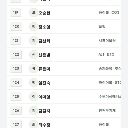
오승현
119
오
하이볼
·
COS
정소영
120
정
풀잎
김선화
121
김
시흥어울림
신은별
122
신
AJT
·
BTC
류은미
123
류
송파화목
·
핫식스
임진숙
124
임
파이어볼
·
BTC
이미영
125
이
수원여성테니스회
김길자
126
김
인천무지개
최수정
127
최
하이볼