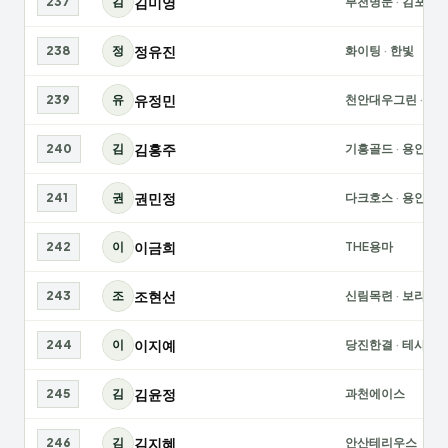
김미영
237
김
부천명문
·
김포연
정유진
238
정
화이팅
·
한빛
유정민
239
유
천안대우그린
·
GT
김홍주
240
김
기흥골드
·
용인위
권민정
241
권
다크호스
·
용인동
이금희
242
이
THE용마
조현선
243
조
신림목련
·
보라매
이지예
244
이
당진한결
·
테사랑
김윤정
245
김
과천에이스
김지혜
246
김
안산테리우스