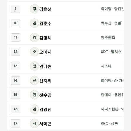
강윤선
9
강
화이팅
·
당진신평
김춘주
10
김
백두산
·
샛별
김명례
11
김
파주퀸즈
오예지
12
오
UDT
·
웰치스
안나현
13
안
지스타
신지희
14
신
화이팅
·
A-CHAMP
전수경
15
전
먼데이
·
용인위너
김경진
16
김
테니스한판
·
VITR
서미곤
17
서
KRC
·
성복