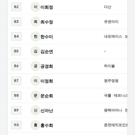
이희정
82
이
다산
최수정
83
최
유앤아이
한수미
84
한
내포에이스
·
보령
김순연
85
김
-
공경희
86
공
하이볼
이정희
87
이
원주영원
문순희
88
문
국룰
·
테르니스
신아난
89
신
평택어머니
·
천안s
홍수희
90
홍
춘천매치포인트
·