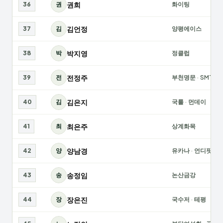
권희
36
권
화이팅
김언정
37
김
양평에이스
박지영
38
박
정클럽
전정주
39
전
부천명문
·
SMT
김은지
40
김
국룰
·
먼데이
최은주
41
최
상계화목
양남경
42
양
유카나
·
언디핏
송정임
43
송
논산금강
장은진
44
장
국수저
·
테평