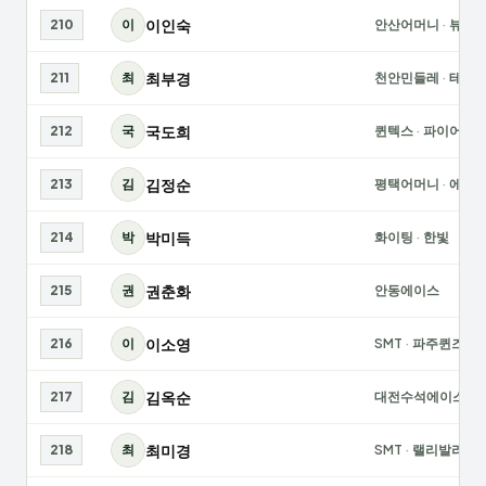
이인숙
210
이
안산어머니
·
뷰테
최부경
211
최
천안민들레
·
테사
국도희
212
국
퀸텍스
·
파이어볼
김정순
213
김
평택어머니
·
에이
박미득
214
박
화이팅
·
한빛
권춘화
215
권
안동에이스
이소영
216
이
SMT
·
파주퀸즈
김옥순
217
김
대전수석에이스
·
최미경
218
최
SMT
·
랠리발리팀