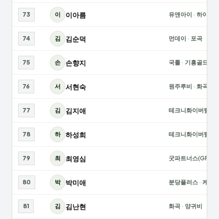
이아름
73
이
유앤아이
·
하이텐
김순덕
74
김
먼데이
·
포곡
손향지
75
손
국룰
·
기흥골드
서현숙
76
서
원주루비
·
화곡
김지애
77
김
테크니화이버팀
·
하성희
78
하
테크니화이버팀
·
최영심
79
최
굿파트너스(GPS)
박미애
80
박
분당플러스
·
케넥
김난현
81
김
화곡
·
양귀비