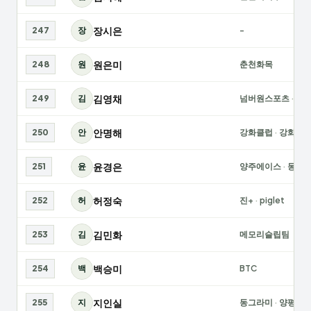
장시은
247
장
-
원은미
248
원
춘천화목
김영채
249
김
넘버원스포츠
·
광
안명해
250
안
강화클럽
·
강화여
윤경은
251
윤
양주에이스
·
동두
허정숙
252
허
진+
·
piglet
김민화
253
김
메모리슬립팀
백승미
254
백
BTC
지인실
255
지
동그라미
·
양평여