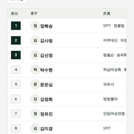
順位
選手
所属
정혜승
1
정
SMT
·
영클럽
김사랑
2
김
여주대신
·
자정회
김선영
3
김
팀윌슨
·
송파화목
탁수현
4
탁
하남여성회
·
화이
문은심
5
문
파트너
강정화
6
강
방랑큘라
정유진
7
정
안양여성연맹
·
BT
김미경
8
김
SMT