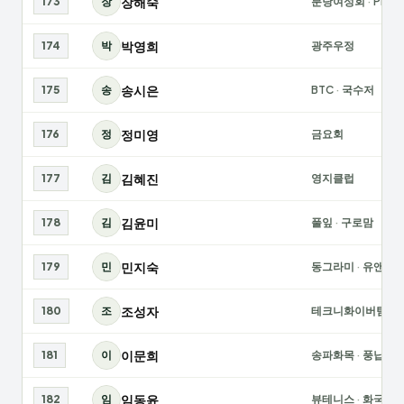
장해숙
173
장
분당여성회
·
PIGL
박영희
174
박
광주우정
송시은
175
송
BTC
·
국수저
정미영
176
정
금요회
김혜진
177
김
영지클럽
김윤미
178
김
풀잎
·
구로맘
민지숙
179
민
동그라미
·
유앤아
조성자
180
조
테크니화이버팀
이문희
181
이
송파화목
·
풍납
임동윤
182
임
뷰테니스
·
화국화