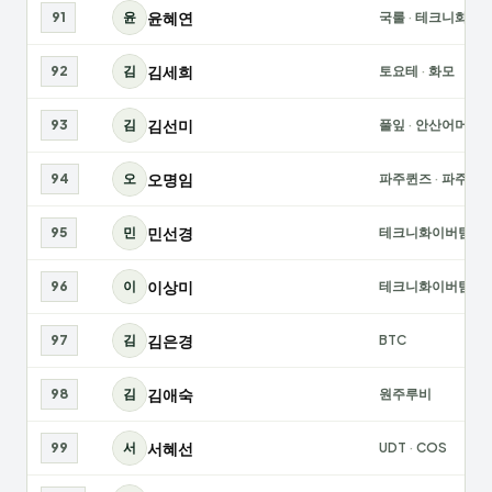
윤혜연
91
윤
국룰
·
테크니화이
김세희
92
김
토요테
·
화모
김선미
93
김
풀잎
·
안산어머니
오명임
94
오
파주퀸즈
·
파주목
민선경
95
민
테크니화이버팀
·
B
이상미
96
이
테크니화이버팀
김은경
97
김
BTC
김애숙
98
김
원주루비
서혜선
99
서
UDT
·
COS