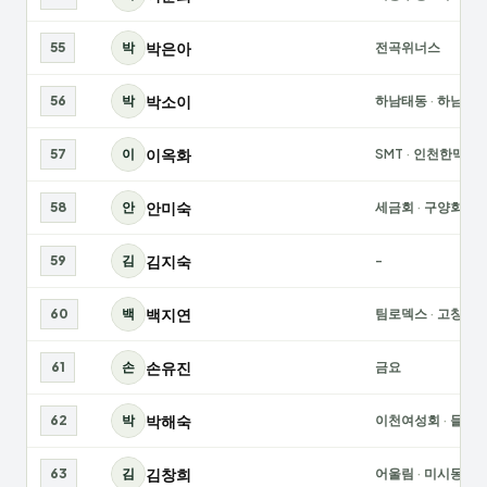
박은아
55
박
전곡위너스
박소이
56
박
하남태동
·
하남여
이옥화
57
이
SMT
·
인천한맥
안미숙
58
안
세금회
·
구양회
김지숙
59
김
-
백지연
60
백
팀로덱스
·
고창일
손유진
61
손
금요
박해숙
62
박
이천여성회
·
들꽃
김창희
63
김
어울림
·
미시몽