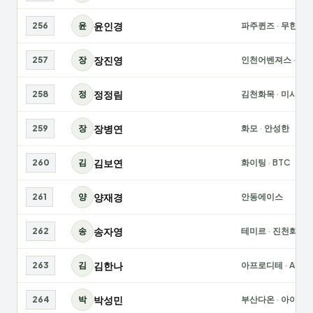
윤인경
256
윤
파주퀸즈
·
무한도
장진영
257
장
인천어벤져스
·
수
정정림
258
정
김천화목
·
미시몽
장병연
259
장
화모
·
안성한
김보연
260
김
화이팅
·
BTC
양재경
261
양
안동에이스
송자영
262
송
테미르
·
진천화랑
김한나
263
김
아프로디테
·
A-CH
박성민
264
박
부산다온
·
아이루