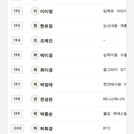
이미영
192
이
임팩트
·
아리아
한유정
193
한
논산내동
·
계룡우
조예진
194
조
-
박미경
195
박
삼척더원
·
수클럽
최미경
196
최
동그라미
·
QT
박정애
197
박
천안테사랑
·
아가
전성은
198
전
테니스매니아
박종순
199
박
풀잎
·
케넥스팀
허희경
200
허
BTC