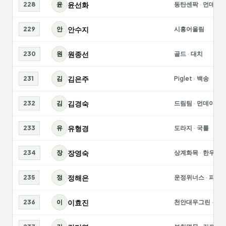
윤선화
228
윤
동탄센팍
·
먼데이
안수지
229
안
시흥어울림
원종선
230
원
골드
·
대치
김은주
231
김
Piglet
·
백송
김경숙
232
김
드림팀
·
먼데이
유형경
233
유
도라지
·
국룰
장영숙
234
장
상계화목
·
한우리
정해은
235
정
운정위너스
·
파주
이효진
236
이
천안대우그린
·
쌈