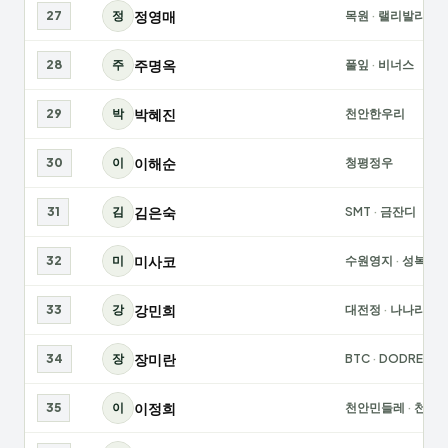
정영매
27
정
목원
·
랠리발리팀
주명옥
28
주
풀잎
·
비너스
박혜진
29
박
천안한우리
이해순
30
이
청평정우
김은숙
31
김
SMT
·
금잔디
미사코
32
미
수원영지
·
성복
강민희
33
강
대전정
·
나나리클
장미란
34
장
BTC
·
DODREAM
이정희
35
이
천안민들레
·
천안S