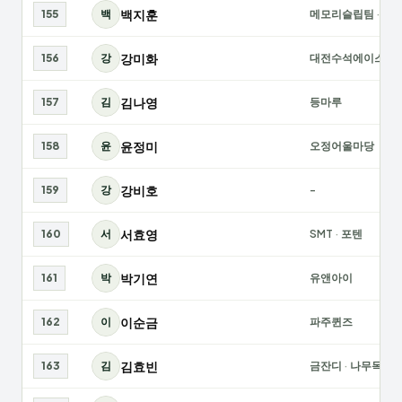
백지훈
155
백
메모리슬립팀
·
국
강미화
156
강
대전수석에이스
김나영
157
김
등마루
윤정미
158
윤
오정어울마당
강비호
159
강
-
서효영
160
서
SMT
·
포텐
박기연
161
박
유앤아이
이순금
162
이
파주퀸즈
김효빈
163
김
금잔디
·
나무목