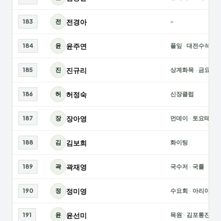
전경아
183
전
-
윤주연
184
윤
풀잎
·
대전수석에
진규리
185
진
상계화목
·
금요
허정숙
186
허
신장클럽
장아영
187
장
먼데이
·
토요테
김보희
188
김
화이팅
곽재영
189
곽
국수저
·
국룰
정미영
190
정
수요회
·
아리아
윤선미
191
윤
목원
·
김포통진