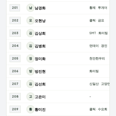
남경화
201
남
황제
·
투개더
오현낭
202
오
클릭
·
금요
김상희
203
김
SMT
·
화이팅
김병희
204
김
먼데이
·
경인
정미화
205
정
천안한우리
방진현
206
방
화이팅
김선희
207
김
신일산
·
고양연맹
고은미
208
고
-
황미진
209
황
클릭
·
수요회