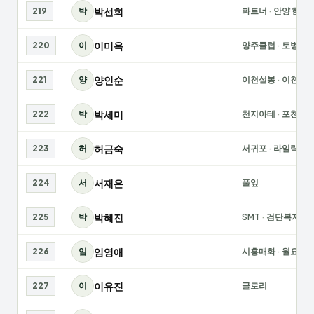
박선희
219
박
파트너
·
안양 한솔
이미옥
220
이
양주클럽
·
토벙
양인순
221
양
이천설봉
·
이천여
박세미
222
박
천지아테
·
포천여
허금숙
223
허
서귀포
·
라일락
서재은
224
서
풀잎
박혜진
225
박
SMT
·
검단복지
임영애
226
임
시흥매화
·
월요
이유진
227
이
글로리