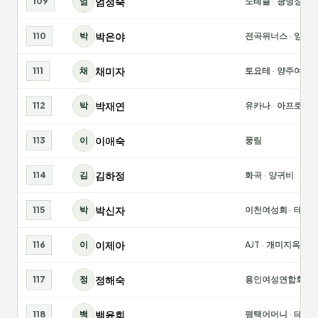
엄정숙
109
엄
노테클
·
광명장미
박은야
110
박
전곡위너스
·
양주
채미자
111
채
토요테
·
양주여성
박재연
112
박
유카나
·
아프로디
이애숙
113
이
풍림
김하정
114
김
화곡
·
양귀비
박신자
115
박
이천여성회
·
테미
이제아
116
이
AJT
·
개미지옥
정해숙
117
정
용인여성연합회
·
백윤희
118
백
평택어머니
·
테미