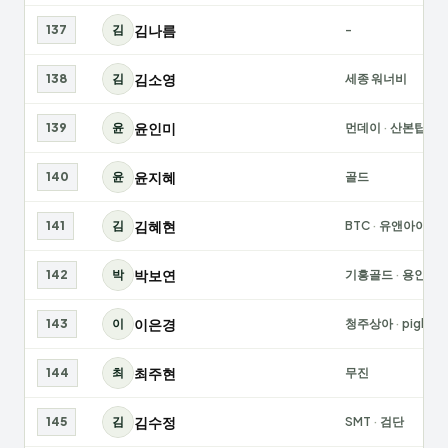
김나름
137
김
-
김소영
138
김
세종 워너비
윤인미
139
윤
먼데이
·
산본탑
윤지혜
140
윤
골드
김혜현
141
김
BTC
·
유앤아이
박보연
142
박
기흥골드
·
용인여
이은경
143
이
청주상아
·
piglet
최주현
144
최
무진
김수정
145
김
SMT
·
검단