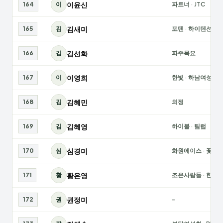
이윤신
164
이
파트너
·
JTC
김새미
165
김
포텐
·
하이텐션
김선화
166
김
파주목요
이영희
167
이
한빛
·
하남여성
김혜민
168
김
의정
김혜영
169
김
하이볼
·
팀럽
심경미
170
심
화원에이스
·
꽃돼
황은영
171
황
조은사람들
·
한아
권정미
172
권
-