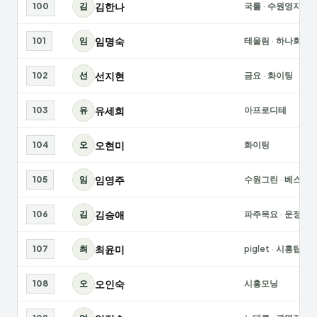
김한나
100
김
국룰
·
수원영지
임명숙
101
임
테울림
·
하나회
선지현
102
선
금요
·
화이팅
유세희
103
유
아프로디테
오현미
104
오
화이팅
임영주
105
임
수원그린
·
베스트
김승애
106
김
파주목요
·
운정위
최윤미
107
최
piglet
·
시흥탑
오인숙
108
오
시흥모닝