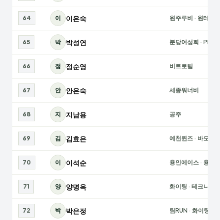
이은숙
64
이
원주루비
·
원테사
박성연
65
박
분당여성회
·
PIGL
정순영
66
정
비트로팀
안은숙
67
안
세종워너비
지남용
68
지
공주
김효은
69
김
예천퀸즈
·
바모스
이석순
70
이
용인에이스
·
용인
양명옥
71
양
화이팅
·
테크니화
박은정
72
박
팀RUN
·
화이팅