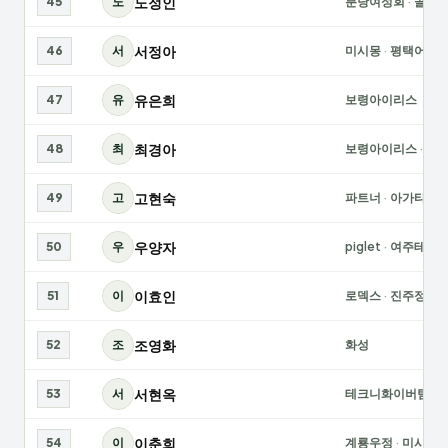
노정인
45
노
분당여성회
·
골드
서정아
46
서
미시몽
·
평택어머
유은희
47
유
보령아이리스
최경아
48
최
보령아이리스
·
계
고현숙
49
고
파트너
·
아가타
우양자
50
우
piglet
·
여주테동
이효인
51
이
로덱스
·
진주정우
조영화
52
조
화성
서현옥
53
서
테크니화이버팀
이춘희
54
이
계룡우정
·
미시몽