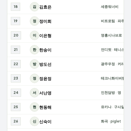
김효은
18
김
세종워너비
정미희
19
정
비트로팀
·
파주퀸
이은형
20
이
영흥시나브로
한송이
21
한
언디핏
·
테니스매
방도선
22
방
광주우정
·
커리수
정윤정
23
정
테크니화이버팀
서난영
24
서
인천담방
·
영
현동해
25
현
유카나
·
구사일생
신숙이
26
신
화곡
·
piglet